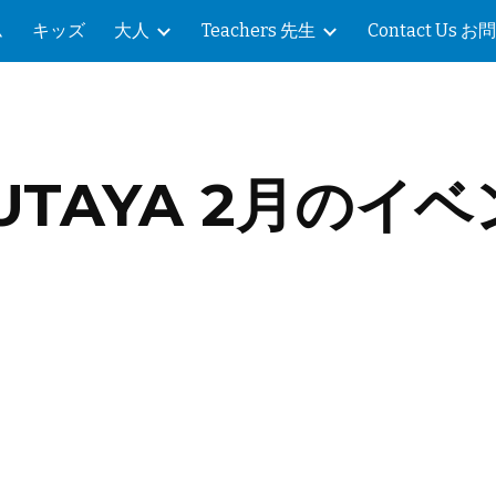
ム
キッズ
大人
Teachers 先生
Contact Us
ip to main content
Skip to navigat
UTAYA 2月のイ