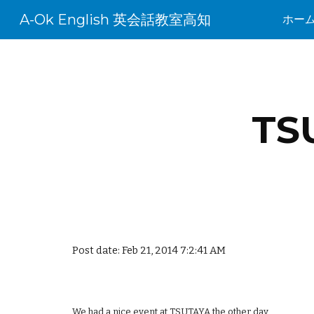
A-Ok English 英会話教室高知
ホー
Sk
TS
Post date: Feb 21, 2014 7:2:41 AM
We had a nice event at TSUTAYA the other day.